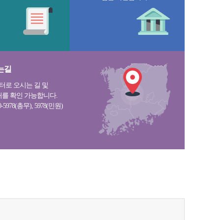
크
작
는길
로 오시는 길 및
처를 확인 가능합니다.
0-5978(총무), 5978(민원)
게
게