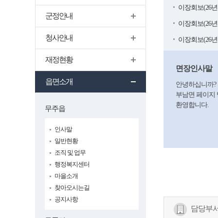
이장회보(26년 
군정안내
이장회보(26년 
청사안내
이장회보(26년 
재정현황
면장인사말
읍면소개
안녕하십니까?
부남면 페이지
환영합니다.
무주읍
인사말
일반현황
조직 및 업무
행정복지센터
마을소개
찾아오시는길
공지사항
담당부서 