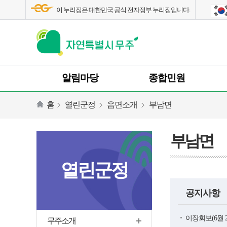
이 누리집은 대한민국 공식 전자정부 누리집입니다.
알림마당
종합민원
홈
열린군정
읍면소개
부남면
부남면
열린군정
공지사항
이장회보(6월 
무주소개