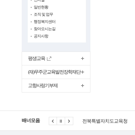
일반현황
조직 및 업무
행정복지센터
찾아오시는길
공지사항
평생교육
(재)무주군교육발전장학재단
고향사랑기부제
배너모음
전북특별자치도교육청