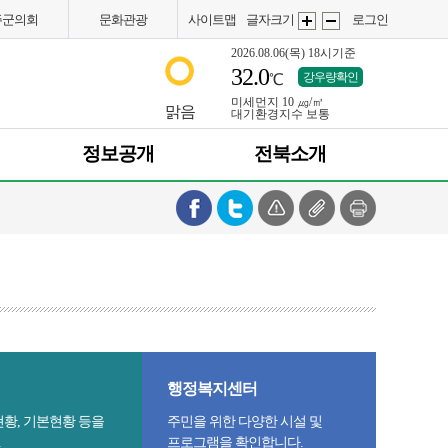
주군의회
문화관광
사이트맵
글자크기
로그인
2026.08.06(목)
18시기준
32.0
강우량확인
℃
미세먼지
10 ㎍/㎥
화
화
맑음
대기환경지수
보통
정보공개
전북소개
면
면
행정복지센터
현황, 기본현황 등을
주민을 위한 다양한 시설 및
.
프로그램을 확인합니다.