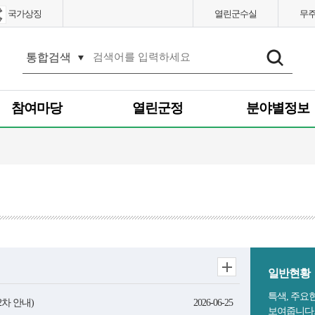
국가상징
열린군수실
무
통
합
검
색
참여마당
열린군정
분야별정보
일반현황
특색, 주요
2차 안내)
2026-06-25
보여줍니다