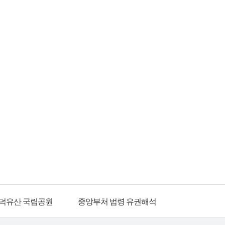
덕유산 국립공원
중앙부처 법령 유권해석
자치법규정