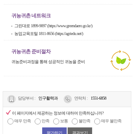
귀농귀촌 네트워크
그린대로 1899-9097
(https://www.greendaero.go.kr/)
농업교육포털 1811-8656
(https://agriedu.net/)
귀농귀촌 준비절차
귀농준비과정을 통해 성공적인 귀농을 준비
담당부서 :
인구활력과
연락처
:
1551-6858
이 페이지에서 제공하는 정보에 대하여 만족하십니까?
매우 만족
만족
보통
불만족
매우 불만족
평가하기
결과보기