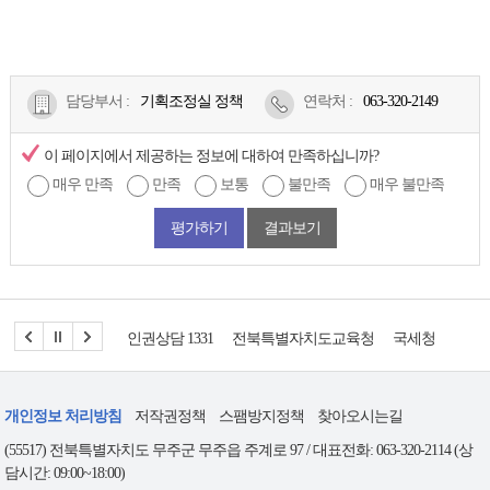
담당부서 :
기획조정실 정책
연락처
:
063-320-2149
이 페이지에서 제공하는 정보에 대하여 만족하십니까?
매우 만족
만족
보통
불만족
매우 불만족
평가하기
결과보기
인권상담 1331
전북특별자치도교육청
국세청
도시재
개인정보 처리방침
저작권정책
스팸방지정책
찾아오시는길
(55517) 전북특별자치도 무주군 무주읍 주계로 97 / 대표전화: 063-320-2114 (상
담시간: 09:00~18:00)