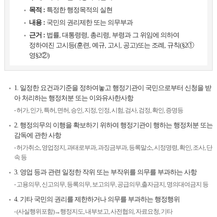
목적 :
특정한 행정목적의 실현
내용 :
국민의 권리제한 또는 의무부과
근거 :
법률, 대통령령, 총리령, 부령과 그 위임에 의하여
정하여진 고시등(훈련, 예규, 고시, 공고)또는 조례, 규칙(§2①
영§2②)
1. 일정한 요건과기준을 정하여놓고 행정기관이 국민으로부터 신청을 받
아 처리하는 행정처분 또는 이와유사한사항
허가, 인가, 특허, 면허, 승인, 지정, 인정, 시험, 검사, 검정, 확인, 증명등
2. 행정의무의 이행을 확보하기 위하여 행정기관이 행하는 행정처분 또는
감독에 관한 사항
허가취소, 영업정지, 과태로부과, 과징금부과, 등록말소, 시정명령, 확인, 조사, 단
속 등
3. 영업 등과 관련 일정한 작위 또는 부작위를 의무를 부과하는 사항
고용의무, 신고의무, 등록의무, 보고의무, 공급의무,출자금지, 명의대여금지 등
4. 기타 국민의 권리를 제한하거나 의무를 부과하는 행정행위
(사실행위포함)→행정지도, 내부보고, 사전협의, 자료요청, 기타