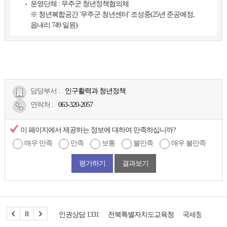
운영단체 : 무주군 청년정책협의체
※ 청년복합공간 '무주군 청년센터' 조성중(25년 준공예정,
읍내리 749 일원)
담당부서 :
인구활력과 청년정책
연락처
:
063-320-2057
이 페이지에서 제공하는 정보에 대하여 만족하십니까?
매우 만족
만족
보통
불만족
매우 불만족
평가하기
결과보기
인권상담 1331
전북특별자치도교육청
국세청
도시