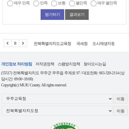
매우 만족
만족
보통
불만족
매우 불만족
평가하기
결과보기
전북특별자치도교육청
국세청
도시재생지원센터
개인정보 처리방침
저작권정책
스팸방지정책
찾아오시는길
(55517) 전북특별자치도 무주군 무주읍 주계로 97 / 대표전화: 063-320-2114 (상
담시간: 09:00~18:00)
Copyright(c) MUJU County. All rights reserved.
무
주
군
관
련
사