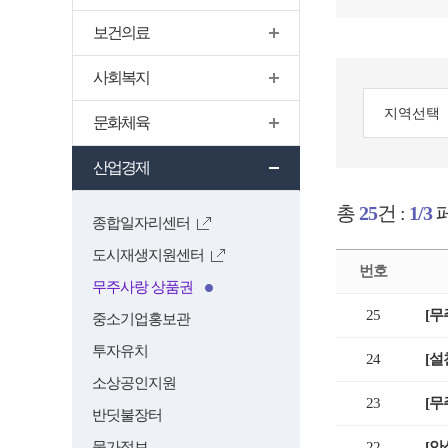
보건의료
사회복지
검
문화체육
색
영
산업경제
역
총
25
건 :
1/3
종합일자리센터
도시재생지원센터
번호
무주사랑 상품권
판
25
[무
중소기업홍보관
매
투자유치
대
24
[설
행
소상공인지원
점
23
[무
반딧불장터
현
물가정보
22
[안