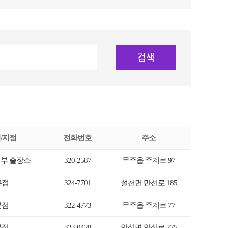
크
작
검색
게
게
/지점
전화번호
주소
부 출장소
320-2587
무주읍 주계로 97
본점
324-7701
설천면 만선로 185
본점
322-4773
무주읍 주계로 77
본점
323-0428
안성면 안성로 275