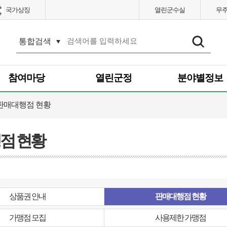
국가상징
열린군수실
무
통
합
검
색
참여마당
열린군정
분야별정보
판매대행점 현황
점 현황
상품권 안내
판매대행점 현황
가맹점 모집
사용제한 가맹점