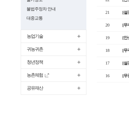
황
게
불법주정차 안내
21
[설
시
대중교통
판
20
[무
목
록
농업기술
19
[안
귀농귀촌
18
[무
청년정책
17
[설
농촌체험
16
[무
공유재산