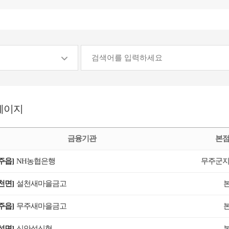
페이지
금융기관
본점
주읍]
NH농협은행
무주군지
천면]
설천새마을금고
주읍]
무주새마을금고
성면]
신안성신협