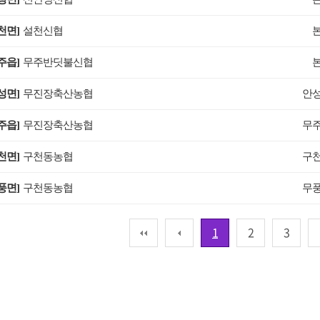
천면]
설천신협
주읍]
무주반딧불신협
성면]
무진장축산농협
안
주읍]
무진장축산농협
무
천면]
구천동농협
구
풍면]
구천동농협
무
1
2
3