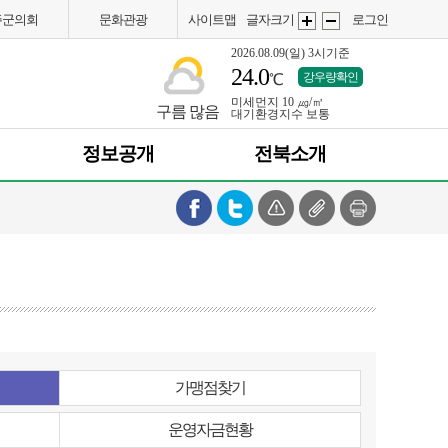
주군의회
문화관광
사이트맵
글자크기
로그인
2026.08.09(일)
3시기준
24.0
강우량확인
℃
미세먼지
10 ㎍/㎥
화
화
구름 많음
대기환경지수
보통
정보공개
전북소개
면
면
가맹점찾기
운영자금현황