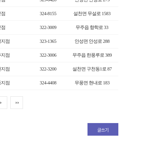
본점
324-8155
설천면 무설로 1583
본점
322-3009
무주읍 향학로 33
성지점
323-1365
안성면 안성로 288
주지점
322-3006
무주읍 한풍루로 389
천지점
322-3200
설천면 구천동1로 87
풍지점
324-4408
무풍면 현내로 183
글쓰기