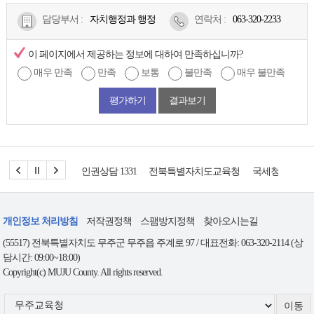
청
담당부서 :
자치행정과 행정
연락처
:
063-320-2233
상
태,
이 페이지에서 제공하는 정보에 대하여 만족하십니까?
신
매우 만족
만족
보통
불만족
매우 불만족
청
일
평가하기
결과보기
로
구
성
인권상담 1331
전북특별자치도교육청
국세청
도시재
개인정보 처리방침
저작권정책
스팸방지정책
찾아오시는길
(55517) 전북특별자치도 무주군 무주읍 주계로 97 / 대표전화: 063-320-2114 (상
담시간: 09:00~18:00)
Copyright(c) MUJU County. All rights reserved.
무