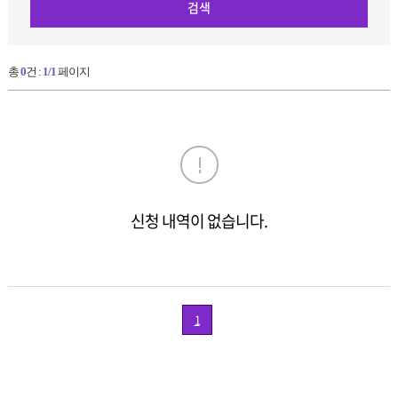
검색
총
0
건 :
1/1
페이지
신
청
내
역
목
록
–
신청 내역이 없습니다.
번
호,
공
고
명,
1
신
청
자
명,
신