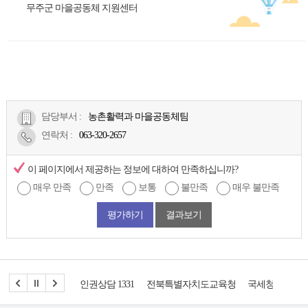
무주군 마을공동체 지원센터
담당부서 :
농촌활력과 마을공동체팀
연락처
:
063-320-2657
이 페이지에서 제공하는 정보에 대하여 만족하십니까?
매우 만족
만족
보통
불만족
매우 불만족
평가하기
결과보기
인권상담 1331
전북특별자치도교육청
국세청
도시