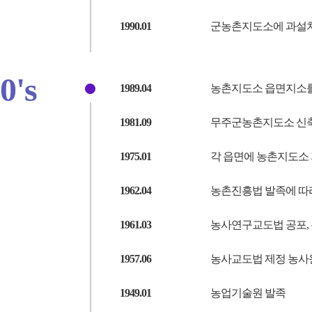
1990.01
군농촌지도소에 과설치(
0's
1989.04
농촌지도소 읍면지소를
1981.09
무주군농촌지도소 신
1975.01
각 읍면에 농촌지도소 
1962.04
농촌진흥법 발족에 따
1961.03
농사연구교도법 공포,
1957.06
농사교도법 제정 농사
1949.01
농업기술원 발족