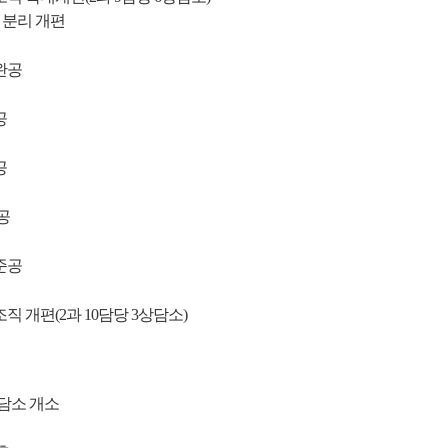
 분리 개편
완공
공
공
공
준공
 개편(2과 10담당 3상담소)
담소 개소