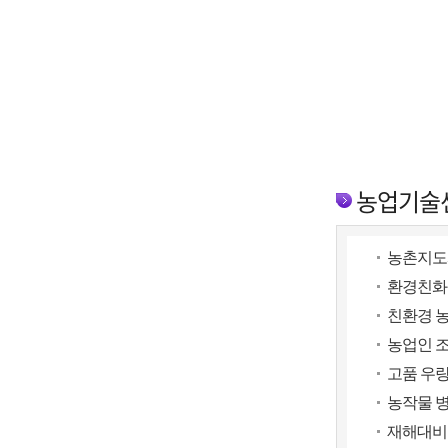
농업기술
농촌지도
환경친화
친환경 농
농업인 
고품 우량
농작물 
재해대비 