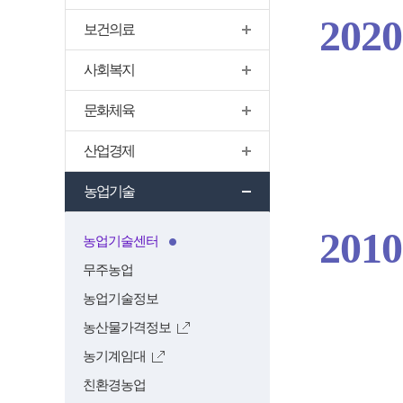
2020
보건의료
사회복지
문화체육
산업경제
농업기술
2010
농업기술센터
무주농업
농업기술정보
농산물가격정보
농기계임대
친환경농업