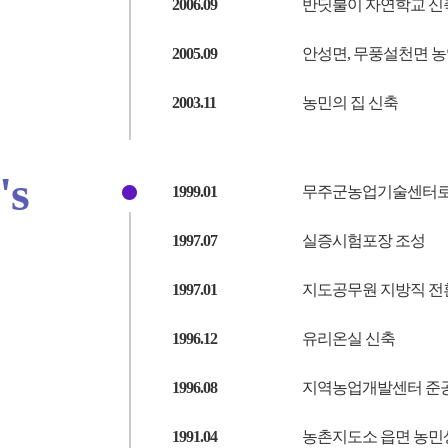
2006.09
반딧불이 자연학교 신
2005.09
안성면, 무풍설천면 
2003.11
농민의 집 신축
's
1999.01
무주군농업기술센터로 
1997.07
실증시험포장 조성
1997.01
지도공무원 지방직 전
1996.12
유리온실 신축
1996.08
지역농업개발센터 준
1991.04
농촌지도소 읍면 농민