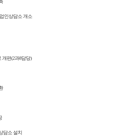
축
농업인상담소 개소
개편(2과8담당)
환
공
상담소 설치