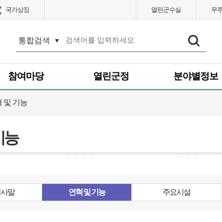
국가상징
열린군수실
무
통
합
검
색
참여마당
열린군정
분야별정보
 및 기능
기능
인사말
연혁 및 기능
주요시설