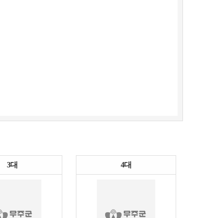
3대
4대