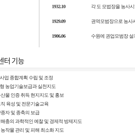
1932.10
각 도 모법장을 농사
1929.09
권역모범장으로 농사
1906.06
수원에 권업모범장 설
센터 기능
사업 종합계획 수립 및 조정
형 농업기술보급과 실천지도
산물 인증 취득 현지지도 및 홍보
조직 육성 및 전문기술교육
종자 및 종축의 보급
병해충의 과학적인 예찰 및 경제적 방제지도
농작물 관리 및 피해 최소화 지도