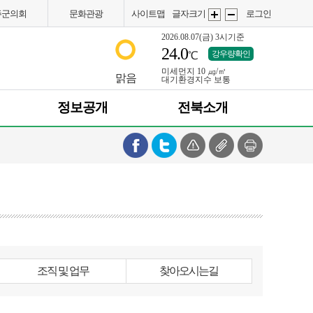
주군의회
문화관광
사이트맵
글자크기
로그인
2026.08.07(금)
3시기준
24.0
강우량확인
℃
미세먼지
10 ㎍/㎥
화
화
맑음
대기환경지수
보통
정보공개
전북소개
면
면
조직 및 업무
찾아오시는길