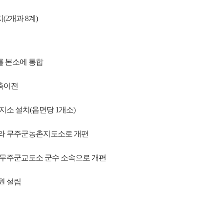
2개과 8계)
 본소에 통합
축이전
지소 설치(읍면당 1개소)
라 무주군농촌지도소로 개편
 무주군교도소 군수 소속으로 개편
원 설립