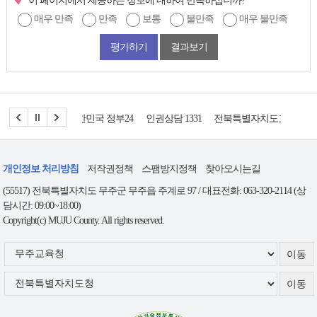
이 페이지에서 제공하는 정보에 대하여 만족하십니까?
매우 만족
만족
보통
불만족
매우 불만족
평가하기
결과보기
인권상담 1331
전북특별자치도교육청
국세청
도시
개인정보 처리방침
저작권정책
스팸방지정책
찾아오시는길
(55517) 전북특별자치도 무주군 무주읍 주계로 97 / 대표전화: 063-320-2114 (상
담시간: 09:00~18:00)
Copyright(c) MUJU County. All rights reserved.
무
주
군
관
련