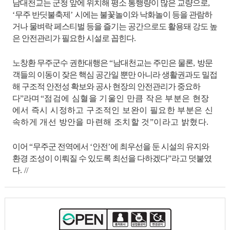
남대천교는 군청 앞에 위치해 평소 통행량이 많은 교량으로
,
‘
무주 반딧불축제
’
시에는 불꽃놀이와 낙화놀이 등을 관람하
거나 물벼락 페스티벌 등을 즐기는 공간으로도 활용돼 강도 높
은 안전관리가 필요한 시설로 꼽힌다
.
노창환 무주군수 권한대행은
“
남대천교는 주민은 물론
,
방문
객들의 이동이 잦은 핵심 공간일 뿐만 아니라 생활권과도 밀접
해 구조적 안전성 확보와 공사 현장의 안전관리가 중요하
다
”
라며
“
점검에 심혈을 기울인 만큼 작은 부분은 현장
에서 즉시 시정하고 구조적인 보완이 필요한 부분은 신
속하게 개선 방안을 마련해 조치할 것
”
이라고 밝혔다
.
이어
“
무주군 전역에서
‘
안전
’
에 최우선을 둔 시설의 유지와
환경 조성이 이뤄질 수 있도록 최선을 다하겠다
”
라고 덧붙였
다
. //