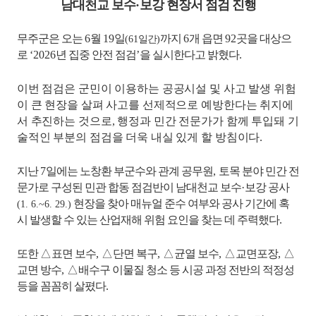
남대천교 보수
·
보강 현장서 점검 진행
무주군은 오는
6
월
19
일
까지
6
개 읍면
92
곳을 대상으
(61
일간
)
로
‘2026
년 집중 안전 점검
’
을 실시한다고 밝혔다
.
이번 점검은 군민이 이용하는 공공시설 및 사고 발생 위험
이 큰 현장을 살펴 사고를 선제적으로 예방한다는 취지에
서 추진하는 것으로
,
행정과 민간 전문가가 함께 투입돼 기
술적인 부분의 점검을 더욱 내실 있게 할 방침이다
.
지난
7
일에는 노창환 부군수와 관계 공무원
,
토목 분야 민간 전
문가로 구성된 민관 합동 점검반이 남대천교 보수
·
보강 공사
현장을 찾아 매뉴얼 준수 여부와 공사 기간에 혹
(1. 6.~6. 29.)
시 발생할 수 있는 산업재해 위험 요인을 찾는 데 주력했다
.
또한
△
표면 보수
,
△
단면 복구
,
△
균열 보수
,
△
교면포장
,
△
교면 방수
,
△
배수구 이물질 청소 등 시공 과정 전반의 적정성
등을 꼼꼼히 살폈다
.