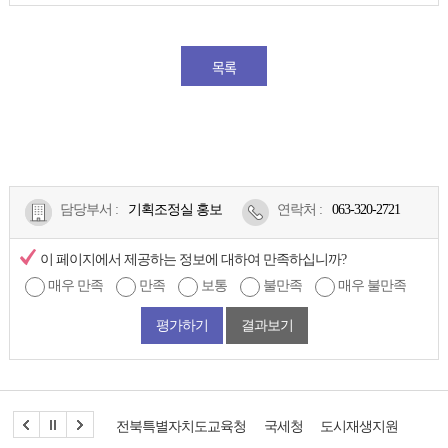
목록
담당부서 :
기획조정실 홍보
연락처
:
063-320-2721
이 페이지에서 제공하는 정보에 대하여 만족하십니까?
매우 만족
만족
보통
불만족
매우 불만족
평가하기
결과보기
전북특별자치도교육청
국세청
도시재생지원센터