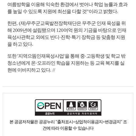
여름방학을 이용해 익숙한 환경에서 벗어나 학업 능률과 효과
를 높일 수 있도록 지원에 최선을 다할 것
”
이라고 밝혔다
.
한편
, (
재
)
무주군교육발전장학재단은 무주군 인재 육성을 위
해
2009
년에 설립됐으며
120
여억 원의 기금을 바탕으로 인재
육성사관학교 외에도 반디
·
진학
·
특기 장학금 등 맞춤형 지원
을 하고 있다
.
또한
'
지역으뜸인재육성사업
'
을 통해 중
·
고등학생 및 학교 밖
청소년에게 온
·
오프라인 학습을 지원하는 등 교육 복지를 실
현에 이바지하고 있다
. //
본 공공저작물은 공공누리 "출처표시+상업적이용금지+변경금지" 조
건에 따라 이용할 수 있습니다