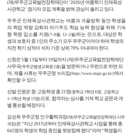
(
재
)
무주군교육발전장학재단이
‘2026
년 여름학기 인재육성
사관학교
’
참가자 모집 계획을 밝혀 관심이 쏠리고 있다
.
무주군 인재육성사관학교는 여름과 겨울방학 동안 학생들
의 학업 역량 강화와 자기주도 학습 능력 향상을 위해 기숙
형 학원 입소를 지원
하는 것으로
,
대상은 학
(
7~8
월
, 12~2
월
)
생과 보호자 중
1
인의 주소가 모두 무주군이어야 하며 학생의
직전 학기 성적이 석차 기준 상위
70%
이내여야 한다
.
신청은
5
월
13
일부터
19
일까지
(
재
)
무주군교육발전장학재단
사무국
을 방문하거나 우편으로 하면 되
(
무주군평생교육원
2
층
)
며
,
제출 서류는 무주군청 누리집
에서
(https://www.muju.go.kr/)
확인할 수 있다
.
선발 인원은 중
·
고등학생 총
21
명
(
중학교
3
학년
6
명
,
고등학교
으로
,
합격자는 심사를 거쳐 학교 공문과 개
1~3
학년 학생
15
명
)
별 통보할 예정이다
.
김성옥 무주군청 인구활력과장
(
재
)
무주군교육발전장학재단 사무
은
“
지난
2015
년부터 인재육성사관학교 사업을 통해 총
국장
)
642
명의 학생의 학업 증진을 뒷받침해 왔다
”
라며
“
학생들이